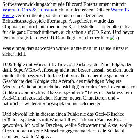
Softwareentwicklungsschmiede Blizzard Entertainment mit mit
Warcraft: Orcs & Humans
nicht nur den ersten Teil der
Warcraft-
Reihe
veröffentlichte, sondern auch eines der ersten
Echtzeitstrategiespiele überhaupt. Ausgeliefert wurde das
Originalspiel noch auf niedlichen 3,5″ Disketten – oder alternativ,
für die ganz Fortschrittlichen, auch schon auf CD-Rom. Und bevor
jemand fragt: Ja, diese CD-Rom liegt noch immer hier
Was einmal daraus werden würde, ahnte man im Hause Blizzard
sicher nicht.
1995 folgte mit Warcraft II: Tides of Darkness der Nachfolger, der
dank SuperVGA-Auflösung nicht nur besser aussah, sondern auch
ein deutlich besseres Interface bot, vor allem aber die spannende
Geschichte des Königreichs Azeroth, des mächtigen Magiers
Medivh (Alliteration nicht beabsichtigt) oder des Orc-Hexenmeisters
Guldan voranbrachte. Blizzard spendierte “Tides of Darkness” ein
Add-On, mit zusätzlichen Karten, neuen Charakteren und –
natürlich – weiteren Storyaspekten und -elementen.
Und obwohl ich in diesem einen Punkt nie das Geek-Klischee
erfüllte – spätestens mit Warcraft II war ich zum Fantasy-Freak
geworden. Ich wollte Drachen, wollte Schwerter und Äxte, wollte
Orcs und gepanzerte Menschen gegeneinander in die Schlacht
schicken, wollte Magie…