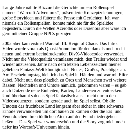
Lange Jahre nährte Blizzard die Gerüchte um ein Rollenspiel
namens “Warcraft Adventures”, präsentierte Konzeptzeichnungen,
grobe Storyideen und fütterte die Presse mit Gerüchten. Ich war
niemals ein Rollenspielfan, konnte mich nie für die Spielidee
begeistern. Durch die Welten Azeroths oder Draenors aber wäre ich
gern mit einer Gruppe NPCs gezogen.
2002 aber kam erstmal Warcraft III: Reign of Chaos. Das Intro-
Video wurde vorab als Quasi-Promotion für den damals noch recht
neuen und extrem beeindruckenden DivX-Videocodec verwendet.
Nicht nur die Videoqualität veranlasste mich, den Trailer wieder und
wieder anzusehen. Jahre nach dem letzten Lebenszeichen meiner
geliebten Fantasy-Welt kündigte sich Neues, Großes, Prächtiges an.
Am Erscheinungstag hielt ich das Spiel in Händen und war mit Eifer
dabei. Nicht nur, dass plötzlich zu Orcs und Menschen zwei weitere
Rassen, Nachtelfen und Untote nämlich, gekommen waren – es gab
auch Dutzende neue Einheiten, Karten, Ländereien zu entdecken.
Und überhaupt sah das Spiel fantastisch aus – nicht nur in den
Videosequenzen, sondern gerade auch im Spiel selbst. Ob die
Untoten das fruchtbare Land langsam aber sicher in eine schwarze
Einöde verwandelten um dort bauen zu können oder die Eis- und
Feuerdrachen ihren tödlichen Atem auf den Feind niedergehen
ließen… Das Spiel war wunderschön und die Story zog mich noch
tiefer ins Warcraft-Universum hinein.