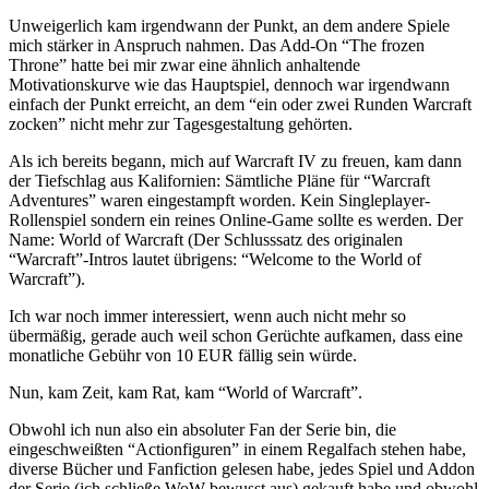
Unweigerlich kam irgendwann der Punkt, an dem andere Spiele
mich stärker in Anspruch nahmen. Das Add-On “The frozen
Throne” hatte bei mir zwar eine ähnlich anhaltende
Motivationskurve wie das Hauptspiel, dennoch war irgendwann
einfach der Punkt erreicht, an dem “ein oder zwei Runden Warcraft
zocken” nicht mehr zur Tagesgestaltung gehörten.
Als ich bereits begann, mich auf Warcraft IV zu freuen, kam dann
der Tiefschlag aus Kalifornien: Sämtliche Pläne für “Warcraft
Adventures” waren eingestampft worden. Kein Singleplayer-
Rollenspiel sondern ein reines Online-Game sollte es werden. Der
Name: World of Warcraft (Der Schlusssatz des originalen
“Warcraft”-Intros lautet übrigens: “Welcome to the World of
Warcraft”).
Ich war noch immer interessiert, wenn auch nicht mehr so
übermäßig, gerade auch weil schon Gerüchte aufkamen, dass eine
monatliche Gebühr von 10 EUR fällig sein würde.
Nun, kam Zeit, kam Rat, kam “World of Warcraft”.
Obwohl ich nun also ein absoluter Fan der Serie bin, die
eingeschweißten “Actionfiguren” in einem Regalfach stehen habe,
diverse Bücher und Fanfiction gelesen habe, jedes Spiel und Addon
der Serie (ich schließe WoW bewusst aus) gekauft habe und obwohl