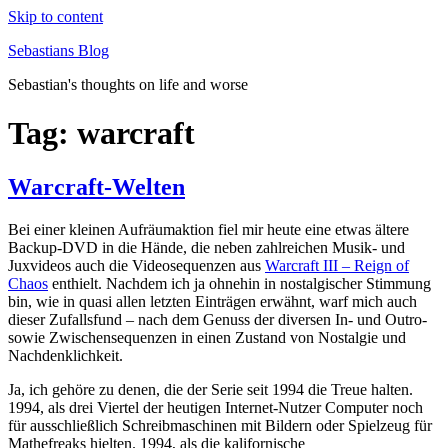
Skip to content
Sebastians Blog
Sebastian's thoughts on life and worse
Tag: warcraft
Warcraft-Welten
Bei einer kleinen Aufräumaktion fiel mir heute eine etwas ältere
Backup-DVD in die Hände, die neben zahlreichen Musik- und
Juxvideos auch die Videosequenzen aus
Warcraft III – Reign of
Chaos
enthielt. Nachdem ich ja ohnehin in nostalgischer Stimmung
bin, wie in quasi allen letzten Einträgen erwähnt, warf mich auch
dieser Zufallsfund – nach dem Genuss der diversen In- und Outro-
sowie Zwischensequenzen in einen Zustand von Nostalgie und
Nachdenklichkeit.
Ja, ich gehöre zu denen, die der Serie seit 1994 die Treue halten.
1994, als drei Viertel der heutigen Internet-Nutzer Computer noch
für ausschließlich Schreibmaschinen mit Bildern oder Spielzeug für
Mathefreaks hielten. 1994, als die kalifornische