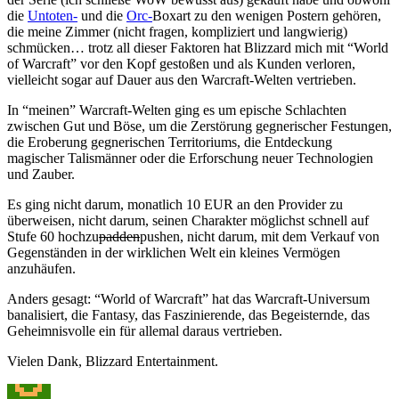
die
Untoten-
und die
Orc-
Boxart zu den wenigen Postern gehören,
die meine Zimmer (nicht fragen, kompliziert und langwierig)
schmücken… trotz all dieser Faktoren hat Blizzard mich mit “World
of Warcraft” vor den Kopf gestoßen und als Kunden verloren,
vielleicht sogar auf Dauer aus den Warcraft-Welten vertrieben.
In “meinen” Warcraft-Welten ging es um epische Schlachten
zwischen Gut und Böse, um die Zerstörung gegnerischer Festungen,
die Eroberung gegnerischen Territoriums, die Entdeckung
magischer Talismänner oder die Erforschung neuer Technologien
und Zauber.
Es ging nicht darum, monatlich 10 EUR an den Provider zu
überweisen, nicht darum, seinen Charakter möglichst schnell auf
Stufe 60 hochzu
padden
pushen, nicht darum, mit dem Verkauf von
Gegenständen in der wirklichen Welt ein kleines Vermögen
anzuhäufen.
Anders gesagt: “World of Warcraft” hat das Warcraft-Universum
banalisiert, die Fantasy, das Faszinierende, das Begeisternde, das
Geheimnisvolle ein für allemal daraus vertrieben.
Vielen Dank, Blizzard Entertainment.