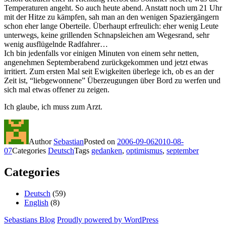
Temperaturen angeht. So auch heute abend. Anstatt noch um 21 Uhr
mit der Hitze zu kämpfen, sah man an den wenigen Spaziergängern
schon eher lange Oberteile. Überhaupt erfreulich: eher wenig Leute
unterwegs, keine grillenden Schnapsleichen am Wegesrand, sehr
wenig ausflügelnde Radfahrer…
Ich bin jedenfalls vor einigen Minuten von einem sehr netten,
angenehmen Septemberabend zurückgekommen und jetzt etwas
irritiert. Zum ersten Mal seit Ewigkeiten überlege ich, ob es an der
Zeit ist, “liebgewonnene” Überzeugungen über Bord zu werfen und
sich mal etwas offener zu zeigen.
Ich glaube, ich muss zum Arzt.
Author
Sebastian
Posted on
2006-09-06
2010-08-
07
Categories
Deutsch
Tags
gedanken
,
optimismus
,
september
Categories
Deutsch
(59)
English
(8)
Sebastians Blog
Proudly powered by WordPress