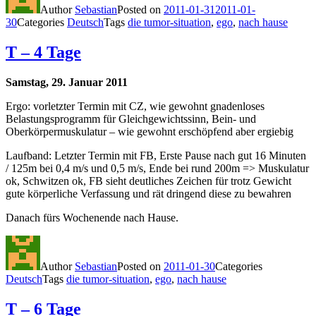
Author
Sebastian
Posted on
2011-01-31
2011-01-
30
Categories
Deutsch
Tags
die tumor-situation
,
ego
,
nach hause
T – 4 Tage
Samstag, 29. Januar 2011
Ergo: vorletzter Termin mit CZ, wie gewohnt gnadenloses
Belastungsprogramm für Gleichgewichtssinn, Bein- und
Oberkörpermuskulatur – wie gewohnt erschöpfend aber ergiebig
Laufband: Letzter Termin mit FB, Erste Pause nach gut 16 Minuten
/ 125m bei 0,4 m/s und 0,5 m/s, Ende bei rund 200m => Muskulatur
ok, Schwitzen ok, FB sieht deutliches Zeichen für trotz Gewicht
gute körperliche Verfassung und rät dringend diese zu bewahren
Danach fürs Wochenende nach Hause.
Author
Sebastian
Posted on
2011-01-30
Categories
Deutsch
Tags
die tumor-situation
,
ego
,
nach hause
T – 6 Tage