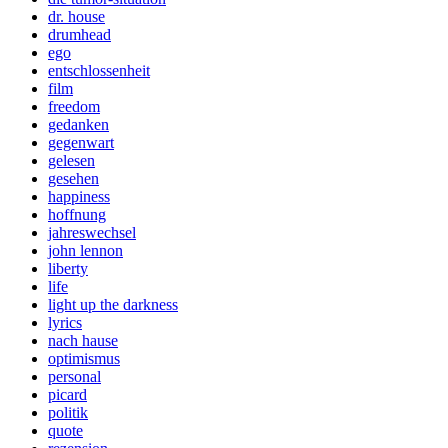
dr. house
drumhead
ego
entschlossenheit
film
freedom
gedanken
gegenwart
gelesen
gesehen
happiness
hoffnung
jahreswechsel
john lennon
liberty
life
light up the darkness
lyrics
nach hause
optimismus
personal
picard
politik
quote