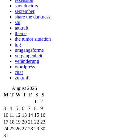
rezension
saw doctors
september
share the darkness
stil
tatkraft
theme
the tumor situation
tng
umgangsforme
vergangenheit
veränderung
wordpress
zitat
zukunft
August 2026
M
T
W
T
F
S
S
1
2
3
4
5
6
7
8
9
10
11
12
13
14
15
16
17
18
19
20
21
22
23
24
25
26
27
28
29
30
31