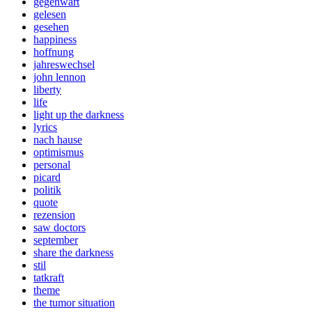
gegenwart
gelesen
gesehen
happiness
hoffnung
jahreswechsel
john lennon
liberty
life
light up the darkness
lyrics
nach hause
optimismus
personal
picard
politik
quote
rezension
saw doctors
september
share the darkness
stil
tatkraft
theme
the tumor situation