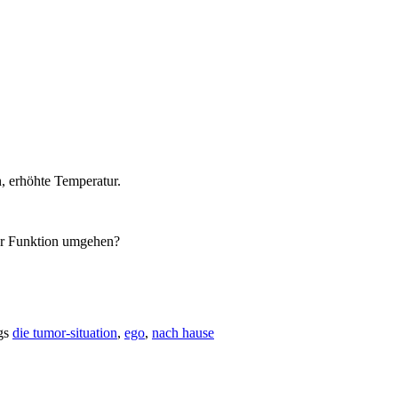
, erhöhte Temperatur.
er Funktion umgehen?
gs
die tumor-situation
,
ego
,
nach hause