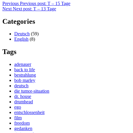
Previous
Previous post:
T – 15 Tage
Next
Next post:
T – 13 Tage
Categories
Deutsch
(59)
English
(8)
Tags
adenauer
back to life
bestrahlung
bob marley
deutsch
die tumor-situation
dr. house
drumhead
ego
entschlossenheit
film
freedom
gedanken